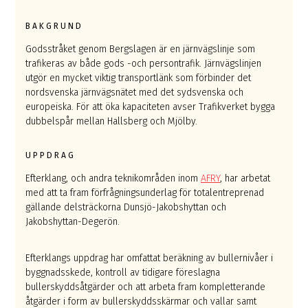
BAKGRUND
Godsstråket genom Bergslagen är en järnvägslinje som
trafikeras av både gods -och persontrafik. Järnvägslinjen
utgör en mycket viktig transportlänk som förbinder det
nordsvenska järnvägsnätet med det sydsvenska och
europeiska. För att öka kapaciteten avser Trafikverket bygga
dubbelspår mellan Hallsberg och Mjölby.
UPPDRAG
Efterklang, och andra teknikområden inom
AFRY
, har arbetat
med att ta fram förfrågningsunderlag för totalentreprenad
gällande delsträckorna Dunsjö-Jakobshyttan och
Jakobshyttan-Degerön.
Efterklangs uppdrag har omfattat beräkning av bullernivåer i
byggnadsskede, kontroll av tidigare föreslagna
bullerskyddsåtgärder och att arbeta fram kompletterande
åtgärder i form av bullerskyddsskärmar och vallar samt