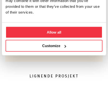
may combine it with other information that you’ve
provided to them or that they’ve collected from your use
of their services.
TOBIAS GREDENMAN
+46 10 505 66 97
Allow all
Customize
LIGNENDE PROSJEKT