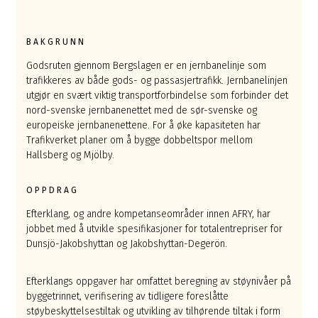
BAKGRUNN
Godsruten gjennom Bergslagen er en jernbanelinje som
trafikkeres av både gods- og passasjertrafikk. Jernbanelinjen
utgjør en svært viktig transportforbindelse som forbinder det
nord-svenske jernbanenettet med de sør-svenske og
europeiske jernbanenettene. For å øke kapasiteten har
Trafikverket planer om å bygge dobbeltspor mellom
Hallsberg og Mjölby.
OPPDRAG
Efterklang, og andre kompetanseområder innen AFRY, har
jobbet med å utvikle spesifikasjoner for totalentrepriser for
Dunsjö-Jakobshyttan og Jakobshyttan-Degerön.
Efterklangs oppgaver har omfattet beregning av støynivåer på
byggetrinnet, verifisering av tidligere foreslåtte
støybeskyttelsestiltak og utvikling av tilhørende tiltak i form