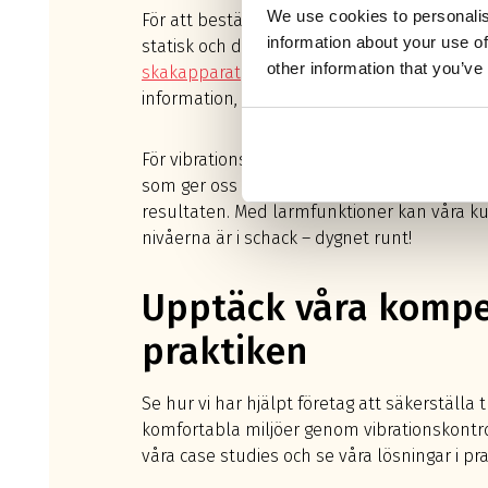
We use cookies to personalis
För att bestämma kapacitet hos olika ko
information about your use of
statisk och dynamisk styvhet har vi tillgång t
other information that you’ve
skakapparat
som uppfyller kraven enligt ISO
information, vänligen kontakta oss.
För vibrationsövervakningsuppdrag använd
som ger oss och våra kunder en fullständig 
resultaten. Med larmfunktioner kan våra kun
nivåerna är i schack – dygnet runt!
Upptäck våra kompe
praktiken
Se hur vi har hjälpt företag att säkerställa
komfortabla miljöer genom vibrationskontr
våra case studies och se våra lösningar i pr