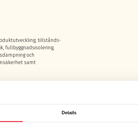
roduktutveckling, tillstånds-
, fullbyggnadsisolering,
onsdämpning och
kinsäkerhet samt
s- och utredningar för att
ktiva dämpningslösningarna.
Details
metoderna för att hitta de
pgift.