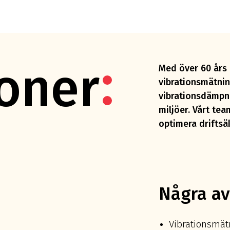
Eft
ioner
Med över 60 års 
vibrationsmätnin
vibrationsdämpni
miljöer. Vårt te
optimera driftsä
Några av
Vibrationsmät