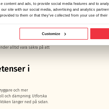
e content and ads, to provide social media features and to analy
mponenter avseende både
 our site with our social media, advertising and analytics partn
ill en
hydraulisk
 provided to them or that they’ve collected from your use of their
 10846-2:1997. För mer
Customize
er vi den senaste hårdvaran
molnbaserad tillgång till
der alltid vara säkra på att
tenser i
 tryggare och mer
oll och dämpning. Utforska
aktiken länger ned på sidan.