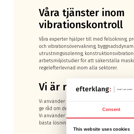
Våra tjänster inom
vibrationskontroll
Våra experter hjälper till med felsökning, p
och vibrationsövervakning, byggnadsdynamik
utrustningsisolering, konstruktionsvibrati
arbetsmiljöstudier för att säkerställa mas
regelefterlevnad inom alla sektorer.
Vi är rustade
Vi använder ofta skräddarsydda övervakning
ge råd om de bästa och mest kostnadseffe
Consent
Vi använder den senaste utrustningen och 
bästa lösningarna för varje problem eller up
This website uses cookies