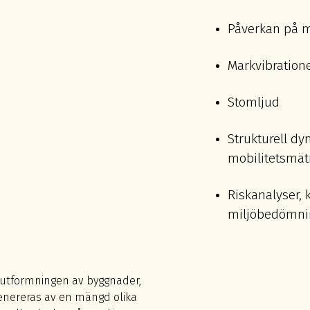
Påverkan på m
Markvibratione
Stomljud
Strukturell d
mobilitetsmät
Riskanalyser,
miljöbedömni
id utformningen av byggnader,
genereras av en mängd olika