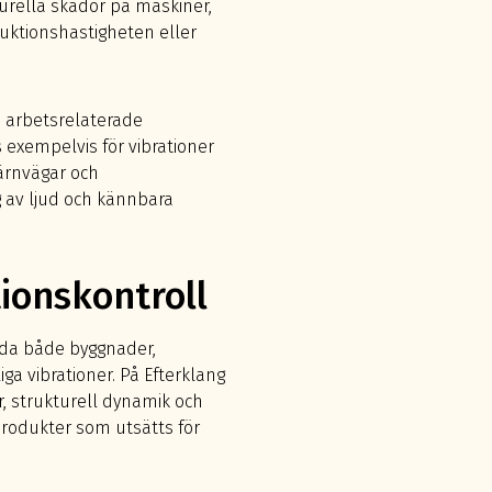
urella skador på maskiner,
uktionshastigheten eller
a arbetsrelaterade
s exempelvis för vibrationer
järnvägar och
 av ljud och kännbara
ionskontroll
ydda både byggnader,
ga vibrationer. På Efterklang
, strukturell dynamik och
rodukter som utsätts för