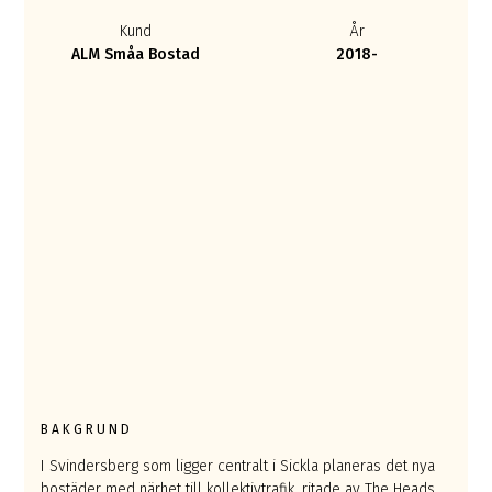
Kund
År
ALM Småa Bostad
2018-
BAKGRUND
I Svindersberg som ligger centralt i Sickla planeras det nya
bostäder med närhet till kollektivtrafik, ritade av The Heads