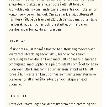
arkitekter. Projektet innehåller också ett nytt torg vid
Alphyddevägens kommande tunnelbaneentré och lokaler för
kontor, service och handel. Området är kraftigt bullerutsatt
från flera håll, både från väg 222 och Saltsjöbanan. Efterklang
har beräknat trafikbuller och föreslagit utformningar och
planlösningar för att klara riktvärden.
UPPDRAG
På uppdrag av ALM Småa Bostad har Efterklang medverkat till
kvarterets utveckling sedan 2018, bland annat genom
beräkning av trafikbuller. I och med Saltsjöbanans planerade
ombyggnad, med upphöjning på bro, utsätts området för höga
ljudnivåer. Efterklang har med sin erfarenhet bidragit till att
föreslå hur kvarteren kan utformas samt hur lägenheterna kan
planeras för att innehålla riktvärden och skapa en god
ljudmiljö.
RESULTAT
Trots det utsatta läget har det tagits fram ett planförslag där