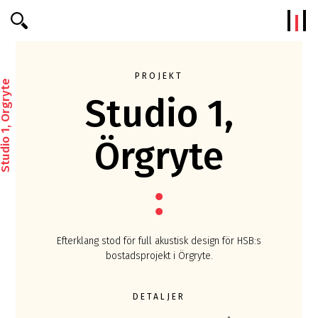
Efterklang
PROJEKT
udio 1, Örgryte
Studio 1,
Örgryte
Efterklang stod för full akustisk design för HSB:s
bostadsprojekt i Örgryte.
DETALJER