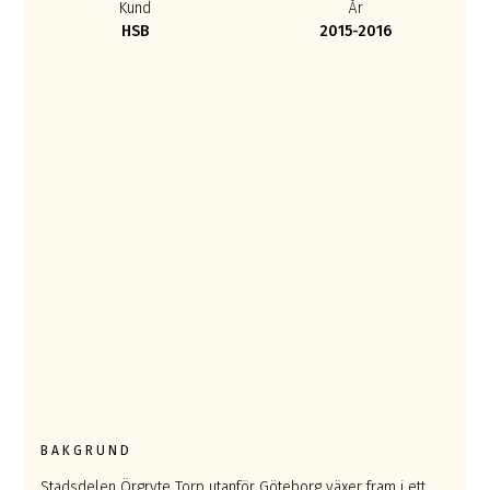
Kund
År
HSB
2015-2016
BAKGRUND
Stadsdelen Örgryte Torp utanför Göteborg växer fram i ett