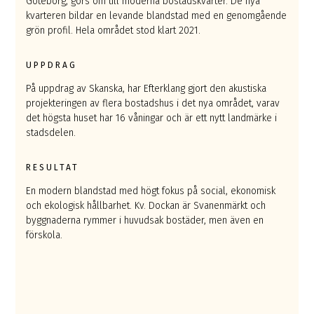
Göteborg, görs om till moderna bostadskvarter. De nya
kvarteren bildar en levande blandstad med en genomgående
grön profil. Hela området stod klart 2021.
UPPDRAG
På uppdrag av Skanska, har Efterklang gjort den akustiska
projekteringen av flera bostadshus i det nya området, varav
det högsta huset har 16 våningar och är ett nytt landmärke i
stadsdelen.
RESULTAT
En modern blandstad med högt fokus på social, ekonomisk
och ekologisk hållbarhet. Kv. Dockan är Svanenmärkt och
byggnaderna rymmer i huvudsak bostäder, men även en
förskola.