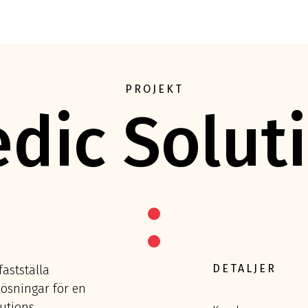
Eft
PROJEKT
dic Solut
DETALJER
fastställa
lösningar för en
lutions