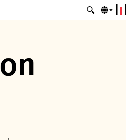
erklang
ion