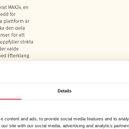
erat MAX24, en
edd för
a plattform är
ka den civila
ser. För att
ppfyller strikta
der valde
ed Efterklang.
stställa akustiska
ch konstruktioner
Details
nebar en grundlig
en som krävs för att
lusive åtgärder för
forten.
e content and ads, to provide social media features and to analy
 our site with our social media, advertising and analytics partn