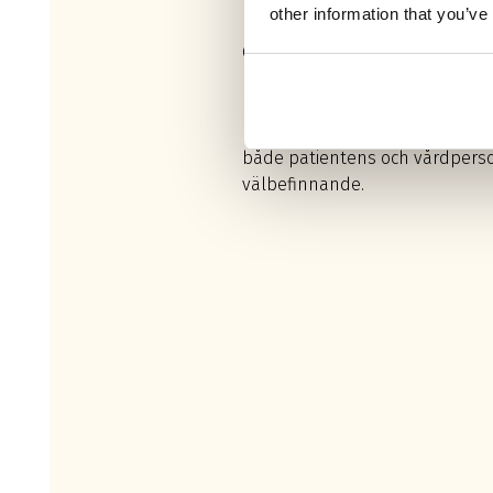
RESULTAT
other information that you’ve
Genom vårt arbete har vi garan
modulerna uppfyller de strikta
riktlinjerna som har fastställts.
resulterat i en högkvalitativ lj
både patientens och vårdpers
välbefinnande.