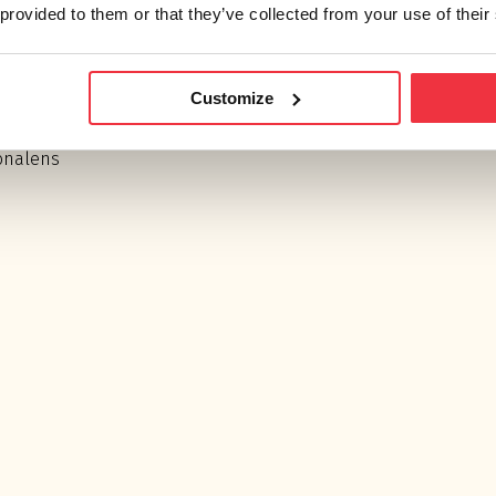
 provided to them or that they’ve collected from your use of their
terat att MAX24-
 akustiska
Customize
 Vårt bidrag har
udmiljö som främjar
onalens