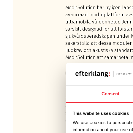
MedicSolution har nyligen lans
avancerad modulplattform avs
ultramobila vårdenheter. Denn
särskilt designad för att förstär
sjukvårdsberedskapen under kri
säkerställa att dessa moduler u
ljudkrav och akustiska standar
MedicSolution att samarbeta m
UPPDRAG
Efterklang fick uppdraget att fa
krav och projektera lösningar o
Consent
för MAX24-modulerna. Detta in
analys av de specifika ljudkrav
skapa en optimal vårdmiljö, ink
This website uses cookies
att försäkra den akustiska kom
We use cookies to personalis
information about your use of