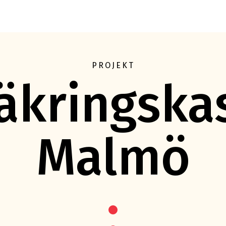
Eft
PROJEKT
äkringska
Malmö