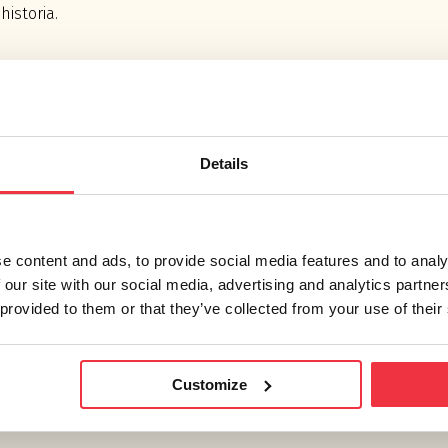
historia.
kontor med olika
centrerat arbete
 har genomsyrats
Details
igheten certifieras
e content and ads, to provide social media features and to analy
 our site with our social media, advertising and analytics partn
 provided to them or that they’ve collected from your use of their
Customize