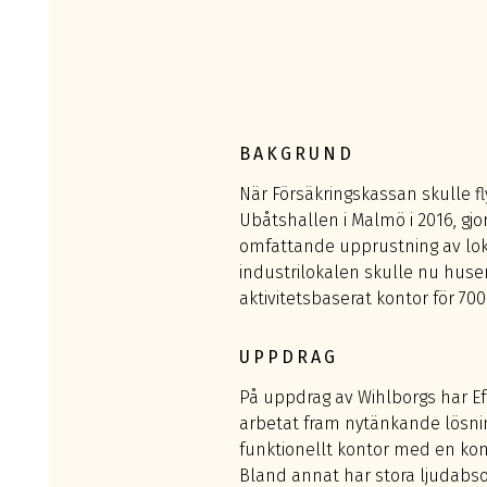
BAKGRUND
När Försäkringskassan skulle fl
Ubåtshallen i Malmö i 2016, gj
omfattande upprustning av lo
industrilokalen skulle nu huser
aktivitetsbaserat kontor för 7
UPPDRAG
På uppdrag av Wihlborgs har Ef
arbetat fram nytänkande lösnin
funktionellt kontor med en kom
Bland annat har stora ljudabso