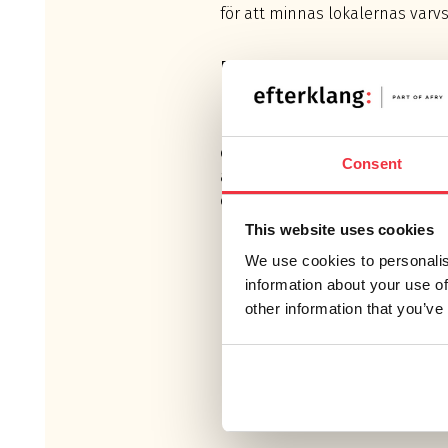
för att minnas lokalernas varvs
RESULTAT
Ett modernt aktivitetsbaserat 
miljöer för kreativa möten, kon
och sociala ytor. Ombyggnaden
Consent
av ett tydligt miljötänk och fast
enligt Miljöbyggnad Silver.
This website uses cookies
We use cookies to personalis
information about your use of
other information that you’ve