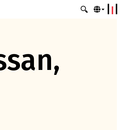
erklang
ssan,