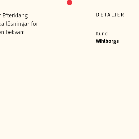
DETALJER
 Efterklang
ka lösningar för
 en bekväm
Kund
Wihlborgs