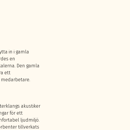
ytta in i gamla
ordes en
kalerna. Den gamla
a ett
00 medarbetare.
terklangs akustiker
gar för ett
fortabel ljudmiljö.
rbenter tillverkats