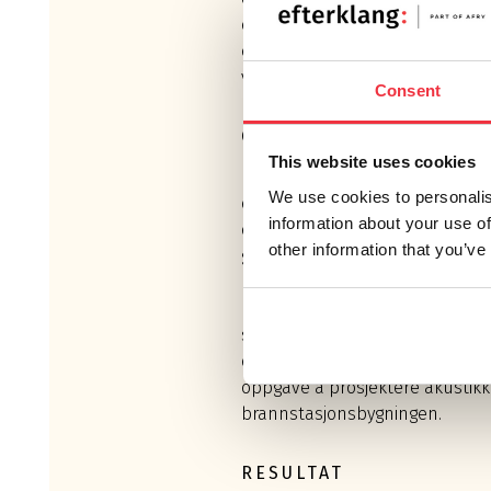
og tekniske fasiliteter ligger i f
etasje, og fra alle rom er det kor
vei til vognhallen, som er bygni
Consent
OPPDRAG
This website uses cookies
Den nye brannstasjonen ligger i
We use cookies to personalis
område i Bjørvika. Bygningen er
information about your use of
og er designet for ivaretakelse 
other information that you’ve
grenserverdier og i henhold til
miljøsertifiseringssystemet BR
Brannstasjonen skal være optim
samtidig tilby personalet perfe
oppdrag av Omsorgsbygg Oslo KF
oppgave å prosjektere akustikk
brannstasjonsbygningen.
RESULTAT