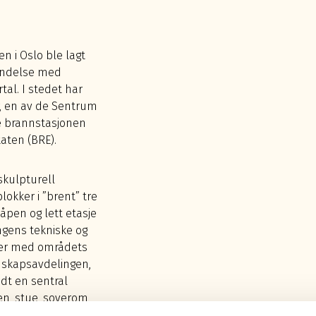
 i Oslo ble lagt
rbindelse med
tal. I stedet har
r, en av de Sentrum
ye brannstasjonen
aten (BRE).
skulpturell
lokker i ”brent” tre
åpen og lett etasje
ingens tekniske og
rer med områdets
nskapsavdelingen,
ndt en sentral
en, stue, soverom
 Alle administrative