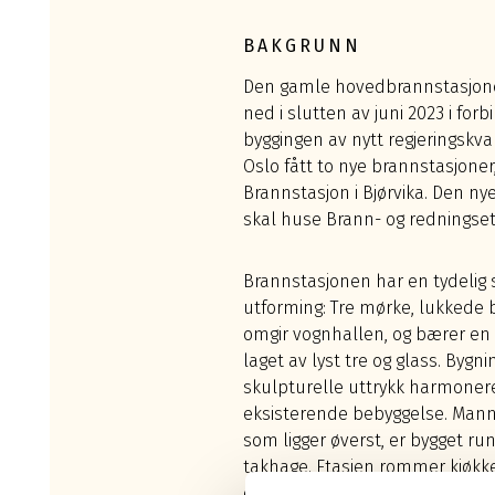
BAKGRUNN
Den gamle hovedbrannstasjonen
ned i slutten av juni 2023 i fo
byggingen av nytt regjeringskvar
Oslo fått to nye brannstasjone
Brannstasjon i Bjørvika. Den n
skal huse Brann- og redningset
Brannstasjonen har en tydelig 
utforming: Tre mørke, lukkede b
omgir vognhallen, og bærer en 
laget av lyst tre og glass. Bygn
skulpturelle uttrykk harmone
eksisterende bebyggelse. Man
som ligger øverst, er bygget ru
takhage. Etasjen rommer kjøkk
og bad samt treningsfasiliteter.