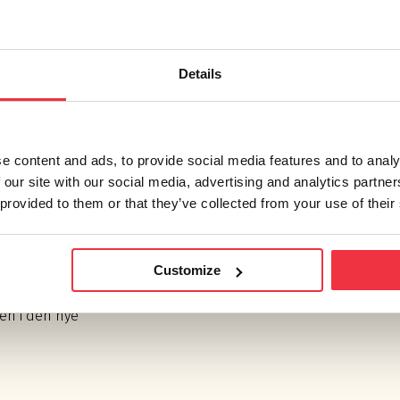
ørste og andre
t, direkte og logisk
ngens hjerte.
Details
 et støyutsatt
e content and ads, to provide social media features and to analy
 oppført i massivtre
 our site with our social media, advertising and analytics partn
av lokale akustiske
 provided to them or that they’ve collected from your use of their
EEAM.
al teknisk sett og
Customize
kte forhold. På
 fikk Efterklang i
en i den nye