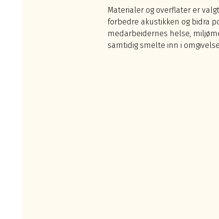
Materialer og overflater er val
forbedre akustikken og bidra posi
medarbeidernes helse, miljøme
samtidig smelte inn i omgivels