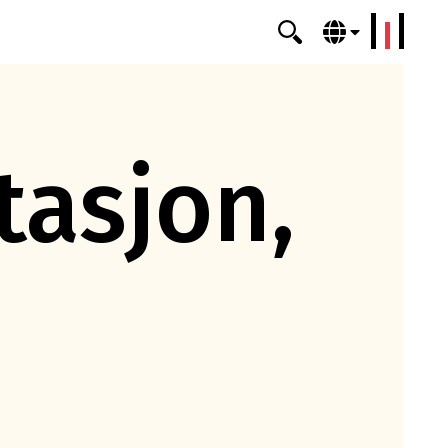
erklang
asjon,