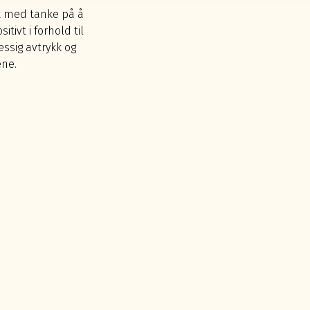
gt med tanke på å
tivt i forhold til
ssig avtrykk og
ene.