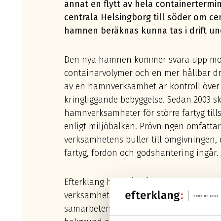
annat en flytt av hela containertermin
centrala Helsingborg till söder om c
hamnen beräknas kunna tas i drift un
Den nya hamnen kommer svara upp mo
containervolymer och en mer hållbar drif
av en hamnverksamhet är kontroll över b
kringliggande bebyggelse. Sedan 2003 sk
hamnverksamheter för större fartyg til
enligt miljöbalken. Prövningen omfatta
verksamhetens buller till omgivningen, 
fartyg, fordon och godshantering ingår.
Efterklang har mångårig erfarenhet av j
verksamhetsbuller från hamnar och har
samarbeten med större hamnar i Sverige