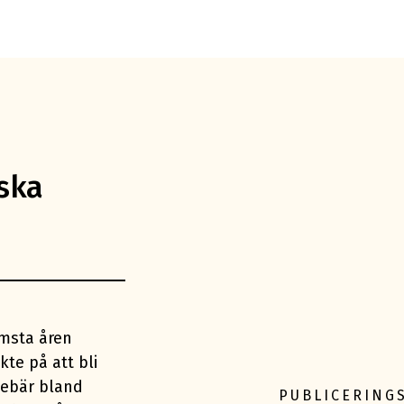
Eft
ska
msta åren
te på att bli
ebär bland
PUBLICERING