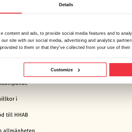
klang har fått
Details
g ny
e content and ads, to provide social media features and to analy
 our site with our social media, advertising and analytics partn
 provided to them or that they’ve collected from your use of their
vning som tas
ökan
dovisar hamnens
Customize
nläget
lerdämpande
illkor i
öd till HHAB
h allmänheten