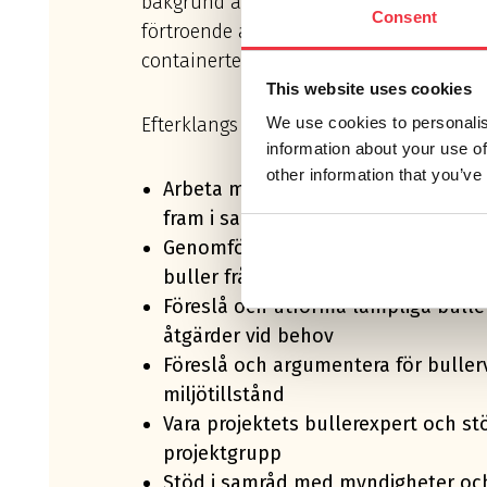
bakgrund av denna kompetens som Efter
Consent
förtroende att vara bullerrådgivare krin
containerterminal i södra Helsingborg.
This website uses cookies
Efterklangs uppdrag är bl.a. att:
We use cookies to personalis
information about your use of
other information that you’ve
Arbeta med miljökonsekvensbeskri
fram i samband med tillståndsans
Genomföra bullerutredning som re
buller från det kommande nya ham
Föreslå och utforma lämpliga bul
åtgärder vid behov
Föreslå och argumentera för bullerv
miljötillstånd
Vara projektets bullerexpert och st
projektgrupp
Stöd i samråd med myndigheter oc