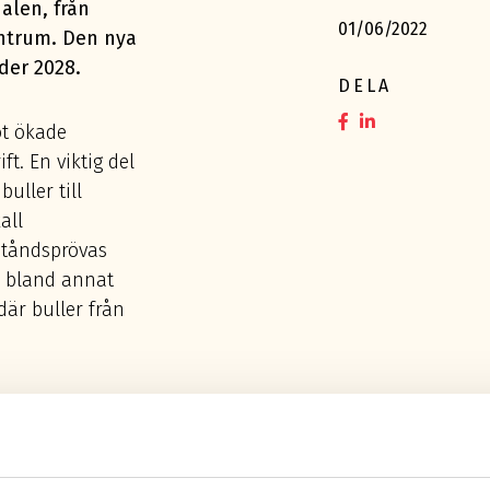
alen, från
01/06/2022
entrum. Den nya
der 2028.
DELA
t ökade
t. En viktig del
uller till
all
lståndsprövas
r bland annat
där buller från
ust
 flera pågående
. Det är på