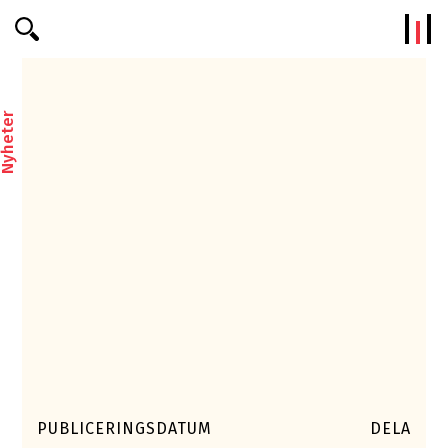
Efterklang
yheter
PUBLICERINGSDATUM
DELA