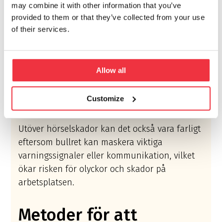
bakgrundsbuller och konstanta störningar
may combine it with other information that you’ve
provided to them or that they’ve collected from your use
göra det svårt att koncentrera sig och utföra
of their services.
sina uppgifter effektivt. Detta kan leda till
ökad stress, minskad produktivitet, sämre
produktionskvalitet och ökad risk för
Allow all
utbrändhet hos arbetstagarna. I en industriell
miljö, kan buller och konstanta ljudstörningar
Customize
orsaka hörselskador på lång sikt.
Utöver hörselskador kan det också vara farligt
eftersom bullret kan maskera viktiga
varningssignaler eller kommunikation, vilket
ökar risken för olyckor och skador på
arbetsplatsen.
Metoder för att