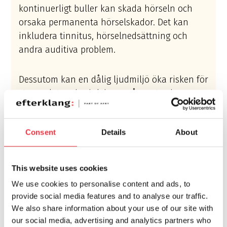
kontinuerligt buller kan skada hörseln och
orsaka permanenta hörselskador. Det kan
inkludera tinnitus, hörselnedsättning och
andra auditiva problem.
Dessutom kan en dålig ljudmiljö öka risken för
stressrelaterade sjukdomar, ångest och
depression. Ständig exponering för olämpliga
ljud kan också påverka sömnkvaliteten
Consent
Details
About
negativt som i sin tur kan ge negativa
hälsoeffekter.
This website uses cookies
Påverkan på arbetsmiljö och
We use cookies to personalise content and ads, to
produktivitet
provide social media features and to analyse our traffic.
We also share information about your use of our site with
På ett bullrig arbetsplats kan ständigt
our social media, advertising and analytics partners who