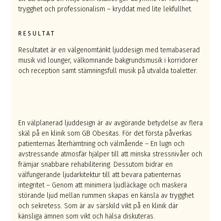
trygghet och professionalism – kryddat med lite lekfullhet.
RESULTAT
Resultatet är en välgenomtänkt ljuddesign med temabaserad
musik vid lounger, välkomnande bakgrundsmusik i korridorer
och reception samt stämningsfull musik på utvalda toaletter.
En välplanerad ljuddesign är av avgörande betydelse av flera
skäl på en klinik som GB Obesitas. För det första påverkas
patienternas återhämtning och välmående – En lugn och
avstressande atmosfär hjälper till att minska stressnivåer och
främjar snabbare rehabilitering. Dessutom bidrar en
välfungerande ljudarkitektur till att bevara patienternas
integritet – Genom att minimera ljudläckage och maskera
störande ljud mellan rummen skapas en känsla av trygghet
och sekretess. Som är av särskild vikt på en klinik där
känsliga ämnen som vikt och hälsa diskuteras.