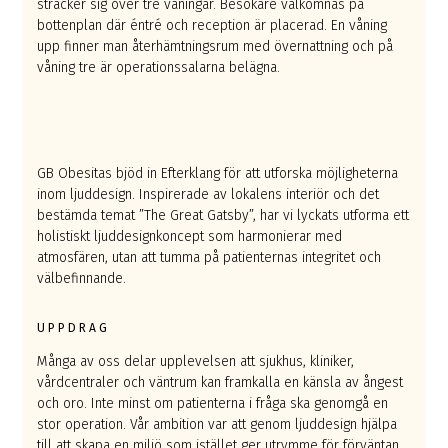
sträcker sig över tre våningar. Besökare välkomnas på
bottenplan där éntré och reception är placerad. En våning
upp finner man återhämtningsrum med övernattning och på
våning tre är operationssalarna belägna.
GB Obesitas bjöd in Efterklang för att utforska möjligheterna
inom ljuddesign. Inspirerade av lokalens interiör och det
bestämda temat ”The Great Gatsby”, har vi lyckats utforma ett
holistiskt ljuddesignkoncept som harmonierar med
atmosfären, utan att tumma på patienternas integritet och
välbefinnande.
UPPDRAG
Många av oss delar upplevelsen att sjukhus, kliniker,
vårdcentraler och väntrum kan framkalla en känsla av ångest
och oro. Inte minst om patienterna i fråga ska genomgå en
stor operation. Vår ambition var att genom ljuddesign hjälpa
till att skapa en miljö som istället ger utrymme för förväntan,